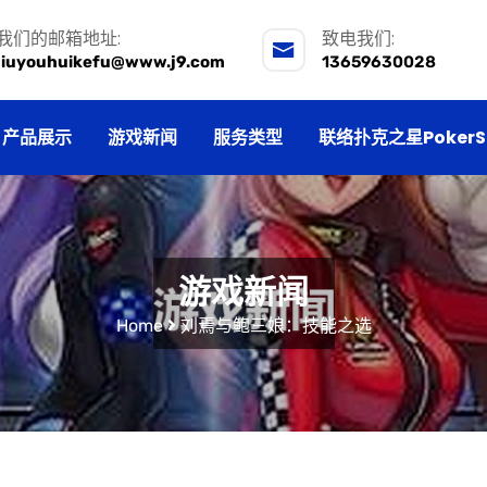
我们的邮箱地址:
致电我们:
jiuyouhuikefu@www.j9.com
13659630028
产品展示
游戏新闻
服务类型
联络扑克之星PokerS
游戏新闻
Home
刘焉与鲍三娘：技能之选