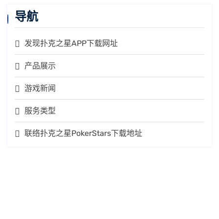
导航
发现扑克之星APP下载网址
产品展示
游戏新闻
服务类型
联络扑克之星PokerStars下载地址