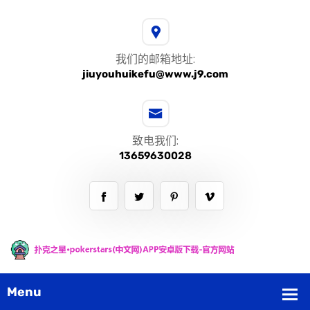
我们的邮箱地址:
jiuyouhuikefu@www.j9.com
致电我们:
13659630028