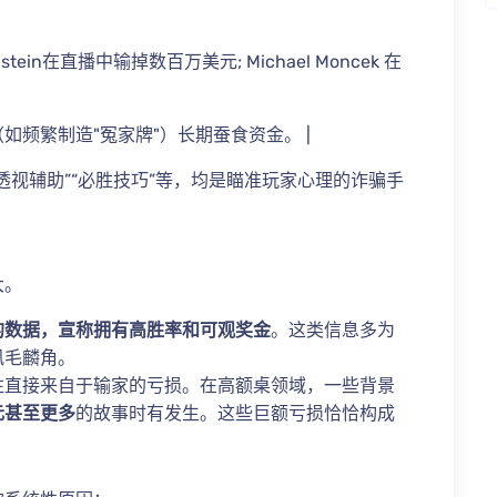
oldstein在直播中输掉数百万美元; Michael Moncek 在
如频繁制造"冤家牌"）长期蚕食资金。 |
“透视辅助”“必胜技巧”等，均是瞄准玩家心理的诈骗手
大。
的数据，宣称拥有高胜率和可观奖金
。这类信息多为
凤毛麟角。
往直接来自于输家的亏损。在高额桌领域，一些背景
元甚至更多
的故事时有发生。这些巨额亏损恰恰构成