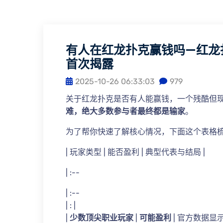
有人在红龙扑克赢钱吗—红龙
首次揭露
2025-10-26 06:33:03
979
关于红龙扑克是否有人能赢钱，一个残酷但
难，绝大多数参与者最终都是输家
。
为了帮你快速了解核心情况，下面这个表格
| 玩家类型 | 能否盈利 | 典型代表与结局 |
| :--
| :--
| : |
|
少数顶尖职业玩家
|
可能盈利
| 官方数据