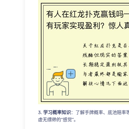
3.
学习概率知识
：了解手牌概率、底池赔率
虚无缥缈的“感觉”。