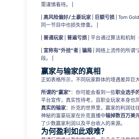
需谨慎看待。 |
|
高风险偏好/土豪玩家
|
巨额亏损
| Tom G
同一节目中也损失惨重。 |
|
普通玩家
|
普遍亏损
| 平台通过算法和机制（
|
宣称有“外挂”者
|
骗局
| 网络上流传的所谓
段。 |
赢家与输家的真相
正如表格所示，不同玩家群体的境遇差异巨
所谓的“赢家”
：你可能会看到一些
职业选手
平台宣传，真实性待考，且职业玩家本身也
真实的输家
：扑克的世界里，赢家的利润往
神秘的富豪玩家在扑克直播中
输掉数百万美
了少数赢家利润以及平台收入的来源。
为何盈利如此艰难？