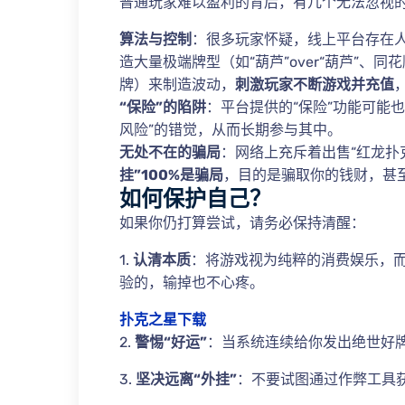
普通玩家难以盈利的背后，有几个无法忽视
算法与控制
：很多玩家怀疑，线上平台存在人
造大量极端牌型（如“葫芦”over“葫芦”、同花
牌）来制造波动，
刺激玩家不断游戏并充值
“保险”的陷阱
：平台提供的“保险”功能可能
风险”的错觉，从而长期参与其中。
无处不在的骗局
：网络上充斥着出售“红龙扑
挂”100%是骗局
，目的是骗取你的钱财，甚
如何保护自己？
如果你仍打算尝试，请务必保持清醒：
1.
认清本质
：将游戏视为纯粹的消费娱乐，
验的，输掉也不心疼。
扑克之星下载
2.
警惕“好运”
：当系统连续给你发出绝世好牌
3.
坚决远离“外挂”
：不要试图通过作弊工具