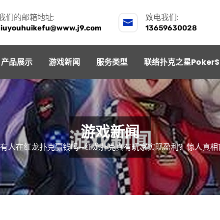
我们的邮箱地址:
致电我们:
jiuyouhuikefu@www.j9.com
13659630028
产品展示
游戏新闻
服务类型
联络扑克之星PokerS
游戏新闻
有人在红龙扑克赢钱吗—红龙扑克真有玩家实现盈利？惊人真相