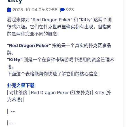
2025-10-24 06:32:58
923
看起来你对 "Red Dragon Poker" 和 "Kitty" 这两个词
很感兴趣。它们在扑克世界里确实都有出现，但指向
的是两种完全不同的概念：
"Red Dragon Poker"
指的是一个真实的扑克赛事品
牌。
"Kitty"
则是一个在多种卡牌游戏中通用的资金管理术
语。
下面这个表格能帮你快速了解它们的核心信息：
扑克之星下载
| 对比维度 | Red Dragon Poker (红龙扑克) | Kitty (扑
克术语) |
| :--
| :--