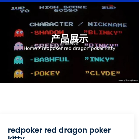
产品展示
Home
redpoker red dragon poker kitty
redpoker red dragon poker
kitty