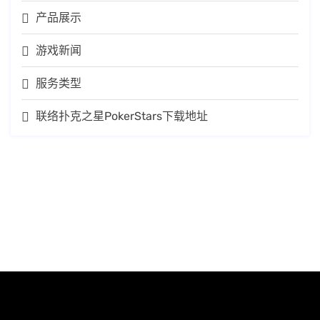
产品展示
游戏新闻
服务类型
联络扑克之星PokerStars下载地址