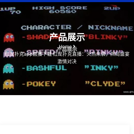
产品展示
Home
红龙扑克app直播下载 红龙扑克直播：火热来袭，牌局盛宴
激情对决