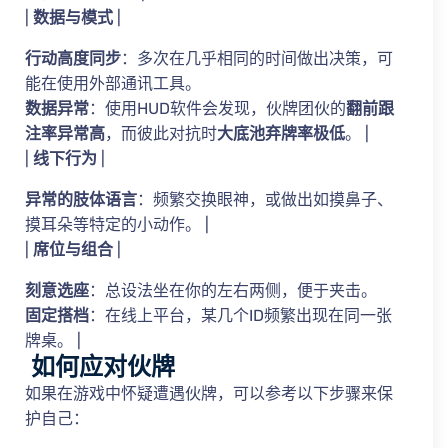
|
数据与模式
|
行动高度同步
：多次在几乎相同的时间做出决策，可
能在使用外部通讯工具。
数据异常
：使用HUD软件会发现，伙牌团伙的
翻前跟
注率异常高
，而彼此对抗时
大底池弃牌率极低
。 |
|
线下行为
|
异常的肢体语言
：频繁交换眼神，或做出如摸鼻子、
摸耳朵等特定的小动作。 |
|
席位与组合
|
刻意选座
：总设法坐在你的左右两侧，便于夹击。
固定搭档
：在线上平台，某几个ID频繁出现在同一张
牌桌。 |
️ 如何应对伙牌
如果在游戏中怀疑遭遇伙牌，可以参考以下步骤来保
护自己：