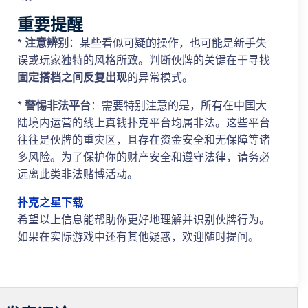
重要提醒
*
注意辨别
：某些看似可疑的操作，也可能是新手失
误或玩家独特的风格所致。判断伙牌的关键在于寻找
固定搭档之间反复出现
的异常模式。
*
警惕非法平台
：需要特别注意的是，所有在中国大
陆境内运营的线上真钱扑克平台均属非法。这些平台
往往是伙牌的重灾区，且存在资金安全和无保障等诸
多风险。为了保护你的财产安全和遵守法律，请务必
远离此类非法赌博活动。
扑克之星下载
希望以上信息能帮助你更好地理解并识别伙牌行为。
如果在实际游戏中还有其他疑惑，欢迎随时提问。