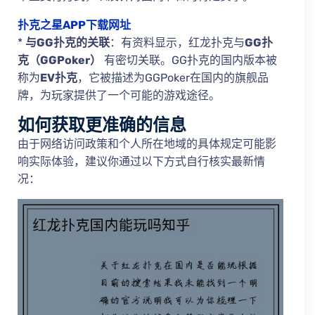
扑克之星APP下载网址
*
与GG扑克的关联
：有资料显示，红龙扑克与
GG扑
克（GGPoker）
有密切关联。GG扑克的国内版本被
称为
EV扑克
，它被描述为GGPoker在国内的旗舰品
牌，为玩家提供了一个可能的游戏途径。
如何获取更准确的信息
由于网络访问政策和个人所在地域的具体规定可能影
响实际体验，建议你通过以下方式自行核实最新情
况：