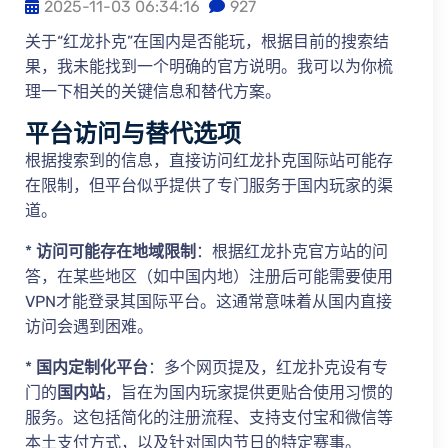
2025-11-03 06:34:16
927
关于“红龙扑克”在国内是否能玩，根据目前的搜索结
果，我未能找到一个明确的官方说明。我可以为你梳
理一下相关的关键信息和替代方案。
平台访问与替代选项
根据搜索到的信息，直接访问红龙扑克国际站可能存
在限制，但平台似乎提供了专门服务于国内玩家的渠
道。
*
访问可能存在地域限制
：根据红龙扑克官方站的问
答，在某些地区（如中国内地）注册后可能需要使用
VPN才能登录其国际平台。这通常意味着从国内直接
访问会遇到困难。
*
国内定制化平台
：多个网页提及，红龙扑克设有专
门的
国内站
，旨在为国内玩家提供更贴合使用习惯的
服务。这包括简化的注册流程、支持支付宝和微信等
本土支付方式，以及针对国内节日的特定赛事。