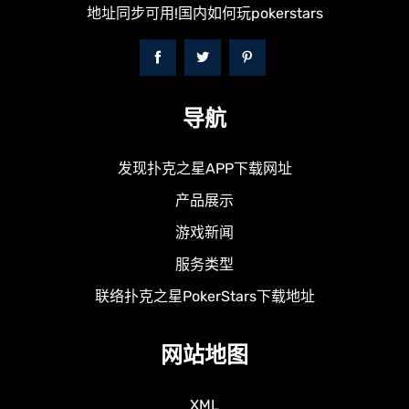
地址同步可用!国内如何玩pokerstars
导航
发现扑克之星APP下载网址
产品展示
游戏新闻
服务类型
联络扑克之星PokerStars下载地址
网站地图
XML