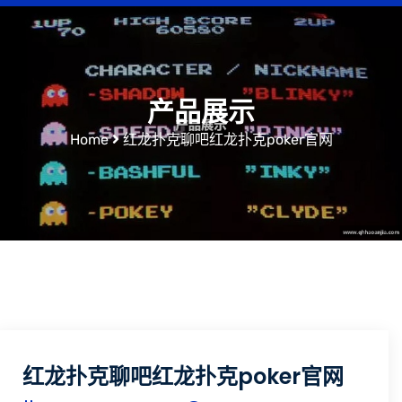
产品展示
Home
红龙扑克聊吧红龙扑克poker官网
红龙扑克聊吧红龙扑克poker官网