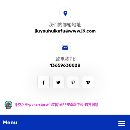
我们的邮箱地址:
jiuyouhuikefu@www.j9.com
致电我们:
13659630028