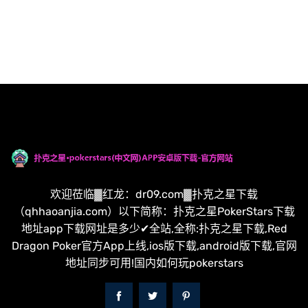
欢迎莅临▓红龙：dr09.com▓扑克之星下载
（qhhaoanjia.com）以下简称：扑克之星PokerStars下载
地址app下载网址是多少✔全站,全称:扑克之星下载,Red
Dragon Poker官方App上线,ios版下载,android版下载,官网
地址同步可用!国内如何玩pokerstars