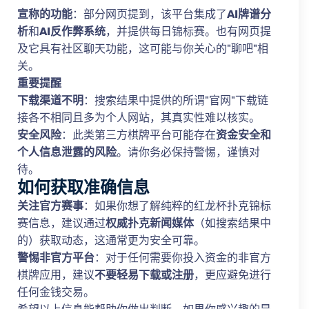
宣称的功能
：部分网页提到，该平台集成了
AI牌谱分
析
和
AI反作弊系统
，并提供每日锦标赛。也有网页提
及它具有社区聊天功能，这可能与你关心的"聊吧"相
关。
重要提醒
下载渠道不明
：搜索结果中提供的所谓"官网"下载链
接各不相同且多为个人网站，其真实性难以核实。
安全风险
：此类第三方棋牌平台可能存在
资金安全和
个人信息泄露的风险
。请你务必保持警惕，谨慎对
待。
如何获取准确信息
关注官方赛事
：如果你想了解纯粹的红龙杯扑克锦标
赛信息，建议通过
权威扑克新闻媒体
（如搜索结果中
的）获取动态，这通常更为安全可靠。
警惕非官方平台
：对于任何需要你投入资金的非官方
棋牌应用，建议
不要轻易下载或注册
，更应避免进行
任何金钱交易。