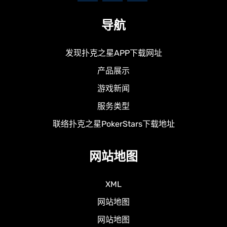
导航
发现扑克之星APP下载网址
产品展示
游戏新闻
服务类型
联络扑克之星PokerStars下载地址
网站地图
XML
网站地图
网站地图