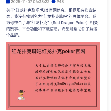
2025-11-07 06:33:22
943
关于"红龙扑克聊吧"和其官网信息，根据现有搜索结
果，我没有找到名为"红龙扑克聊吧"的具体平台。我
为你整合了与“红龙扑克”（Red Dragon Poker）相关
的赛事、平台功能和下载信息，希望能帮助你了解这
个品牌。